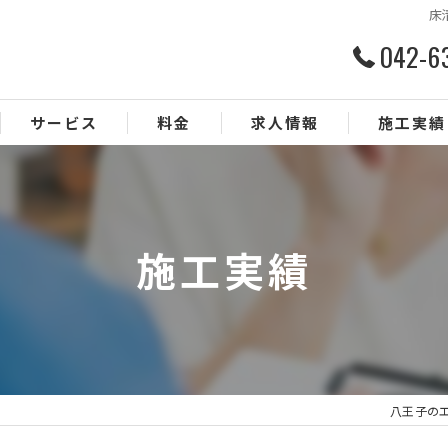
床
042-6
サービス
料金
求人情報
施工実績
施工実績
八王子のエア