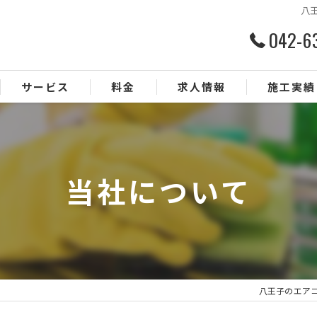
八
042-6
サービス
料金
求人情報
施工実績
当社について
八王子のエアコン